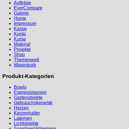
Aufträge
EverCompare
Galerie
Home
Impressum
Kasse
Konto
Kurse
Material
Projekte
Shop
Themenwelt
Warenkorb
Produkt-Kategorien
Bowls
Espressotassen
Gartenobjekte
Gebrauchskeramik
Herzen
Kerzenhalter
Laternen
Lichtobjekte
Sonstiges|Allgemein