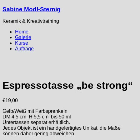
Sabine Modl-Sternig
Keramik & Kreativtraining
Home
Galerie
Kurse
Aufträge
Espressotasse „be strong“
€
19,00
Gelb/Weiß mit Farbsprenkeln
DM 4,5 cm H 5,5 cm bis 50 ml
Untertassen separat erhältlich.
Jedes Objekt ist ein handgefertigtes Unikat, die Maße
können daher gering abweichen.