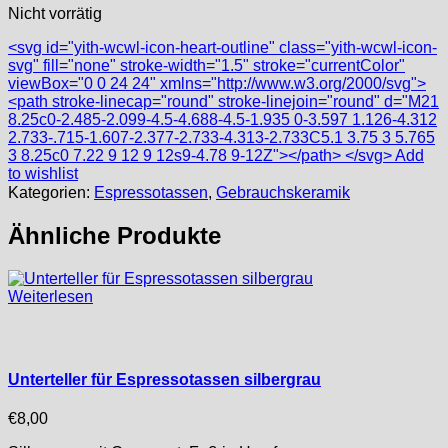
Nicht vorrätig
<svg id="yith-wcwl-icon-heart-outline" class="yith-wcwl-icon-
svg" fill="none" stroke-width="1.5" stroke="currentColor"
viewBox="0 0 24 24" xmlns="http://www.w3.org/2000/svg">
<path stroke-linecap="round" stroke-linejoin="round" d="M21
8.25c0-2.485-2.099-4.5-4.688-4.5-1.935 0-3.597 1.126-4.312
2.733-.715-1.607-2.377-2.733-4.313-2.733C5.1 3.75 3 5.765
3 8.25c0 7.22 9 12 9 12s9-4.78 9-12Z"></path> </svg> Add
to wishlist
Kategorien:
Espressotassen
,
Gebrauchskeramik
Ähnliche Produkte
Weiterlesen
Unterteller für Espressotassen silbergrau
€
8,00