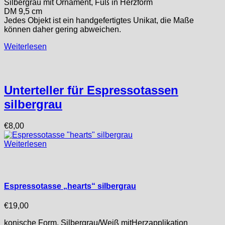
Silbergrau mit Ornament, Fuß in Herzform
DM 9,5 cm
Jedes Objekt ist ein handgefertigtes Unikat, die Maße
können daher gering abweichen.
Weiterlesen
Unterteller für Espressotassen
silbergrau
€
8,00
Weiterlesen
Espressotasse „hearts“ silbergrau
€
19,00
konische Form, Silbergrau/Weiß mitHerzapplikation