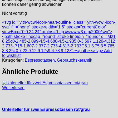
können daher gering abweichen.
Nicht vorrätig
<svg id="yith-wcwl-icon-heart-outline" class="yith-wcwl-icon-
svg" fill="none" stroke-width="1.5" stroke="currentColor"
viewBox="0 0 24 24" xmlns="http://www.w3.org/2000/svg">
<path stroke-linecap="round" stroke-linejoin="round" d="M21
8.25c0-2.485-2.099-4.5-4.688-4.5-1.935 0-3.597 1.126-4.312
2.733-.715-1.607-2.377-2.733-4.313-2.733C5.1 3.75 3 5.765
3 8.25c0 7.22 9 12 9 12s9-4.78 9-12Z"></path> </svg> Add
to wishlist
Kategorien:
Espressotassen
,
Gebrauchskeramik
Ähnliche Produkte
Weiterlesen
Unterteller für zwei Espressotassen rot/grau