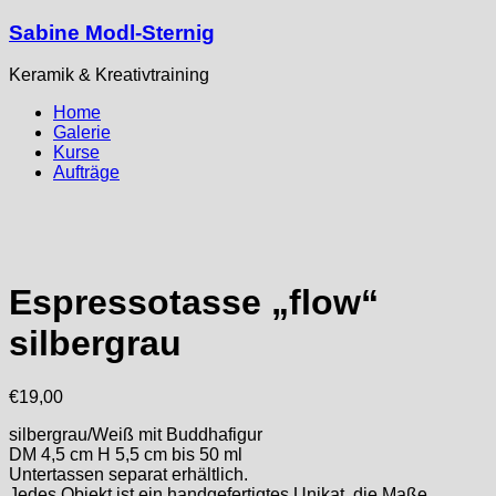
Sabine Modl-Sternig
Keramik & Kreativtraining
Home
Galerie
Kurse
Aufträge
Espressotasse „flow“
silbergrau
€
19,00
silbergrau/Weiß mit Buddhafigur
DM 4,5 cm H 5,5 cm bis 50 ml
Untertassen separat erhältlich.
Jedes Objekt ist ein handgefertigtes Unikat, die Maße