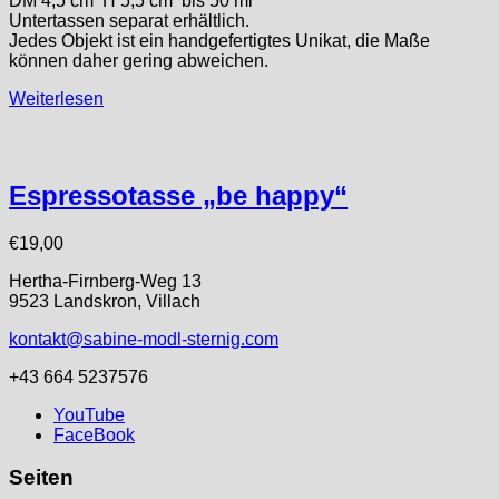
DM 4,5 cm H 5,5 cm bis 50 ml
Untertassen separat erhältlich.
Jedes Objekt ist ein handgefertigtes Unikat, die Maße
können daher gering abweichen.
Weiterlesen
Espressotasse „be happy“
€
19,00
Hertha-Firnberg-Weg 13
9523 Landskron, Villach
kontakt@sabine-modl-sternig.com
+43 664 5237576
YouTube
FaceBook
Seiten